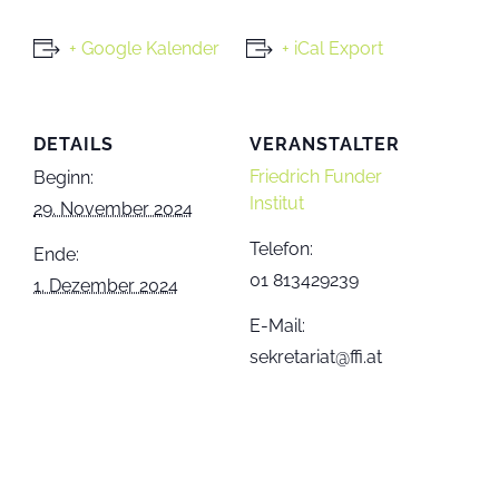
+ Google Kalender
+ iCal Export
DETAILS
VERANSTALTER
Friedrich Funder
Beginn:
Institut
29. November 2024
Telefon:
Ende:
01 813429239
1. Dezember 2024
E-Mail:
sekretariat@ffi.at