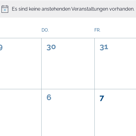
Es sind keine anstehenden Veranstaltungen vorhanden.
DO.
FR.
0
0
9
30
31
n,
eranstaltungen,
Veranstaltungen,
Veransta
0
0
6
7
n,
eranstaltungen,
Veranstaltungen,
Veransta