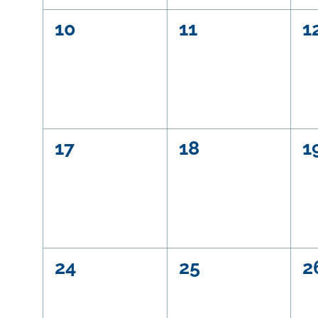
0
0
0
10
11
1
Veranstaltungen,
Veranstaltunge
V
0
0
0
17
18
1
Veranstaltungen,
Veranstaltunge
V
0
0
0
24
25
2
Veranstaltungen,
Veranstaltunge
V