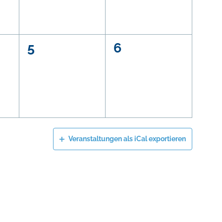
0
0
5
6
ltungen,
Veranstaltungen,
Veranstaltungen
Veranstaltungen als iCal exportieren