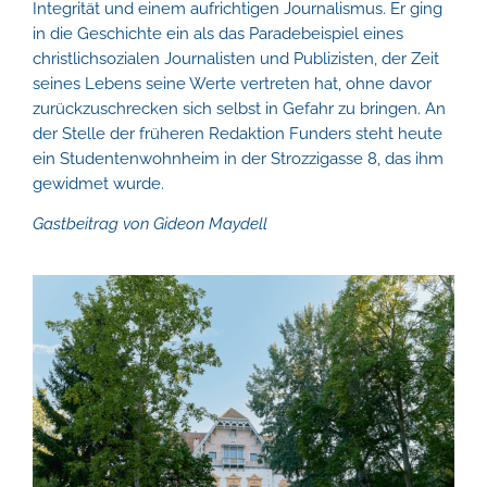
Integrität und einem aufrichtigen Journalismus. Er ging
in die Geschichte ein als das Paradebeispiel eines
christlichsozialen Journalisten und Publizisten, der Zeit
seines Lebens seine Werte vertreten hat, ohne davor
zurückzuschrecken sich selbst in Gefahr zu bringen. An
der Stelle der früheren Redaktion Funders steht heute
ein Studentenwohnheim in der Strozzigasse 8, das ihm
gewidmet wurde.
Gastbeitrag von Gideon Maydell