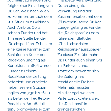
Journalist zu werden und
finanzielle Verantwortung.
folgte einer Einladung von
Durch eine gute
Dr. Carl Weiß nach Wien
Verwaltung und der
zu kommen, um sich dem
Zusammenarbeit mit dem
Jus-Studium zu widmen.
„Piusverein“ sowie Dr. Karl
Auch Ambros Opitz
Lueger gelang es Funder
schrieb Funder und bot
die „Reichspost“ zu dem
ihm eine Stelle bei der
führenden Blatt der
„Reichspost“ an. Er bekam
„Christlichsozialen
eine kleine Kammer zum
Reichspartei“ auszubauen.
Schlafen im Keller der
Zu dieser Zeit übernahm
Redaktion und fing als
Dr. Funder auch einen Sitz
Korrektor an. 1896 wurde
im Parteivorstand.
Funder zu einem
Trotzdem bewahrte sich
Redakteur der Zeitung
die Zeitung ihre
befördert und arbeitete
redaktionelle Freiheit.
neben seinem Studium
Mehrmals mussten
täglich von 7:30 bis 16:00
Minister egal welcher
als Leiter der Feuilleton-
Partei zurücktreten, weil
Redaktion. Am 18. Juli
die „Reichpost“ in
1898 promovierte er zum
grundsätzlichen