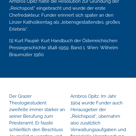
Ambros Opitz hatte die Resolution zur Gründung der
„Reichspost“ eingebracht und wurde der erste
Chefredakteur. Funder erinnert sich später an den
Linzer Katholikentag als „lebensgestaltendes, großes
Erlebnis“.
[1] Kurt Paupié: Kurt Handbuch der Österreichischen
Pressegeschichte 1848-1959. Band 1. Wien: Wilhelm
Braumüller 1960
Der Grazer
Ambros Opitz. Im Jahr
Theologiestudent
1904 wurde Funder auch
zweifelte immer stärker an
Herausgeber der
seiner Berufung zum
„Reichspost“, übernahm
Priesteramt. Er fasste
also zusätzlich
schließlich den Beschluss
Verwaltungsaufgaben und