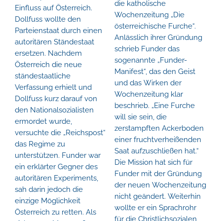
die katholische
Einfluss auf Österreich.
Wochenzeitung „Die
Dollfuss wollte den
österreichische Furche“.
Parteienstaat durch einen
Anlässlich ihrer Gründung
autoritären Ständestaat
schrieb Funder das
ersetzen. Nachdem
sogenannte „Funder-
Österreich die neue
Manifest“, das den Geist
ständestaatliche
und das Wirken der
Verfassung erhielt und
Wochenzeitung klar
Dollfuss kurz darauf von
beschrieb. „Eine Furche
den Nationalsozialisten
will sie sein, die
ermordet wurde,
zerstampften Ackerboden
versuchte die „Reichspost“
einer fruchtverheißenden
das Regime zu
Saat aufzuschließen hat.“
unterstützen. Funder war
Die Mission hat sich für
ein erklärter Gegner des
Funder mit der Gründung
autoritären Experiments,
der neuen Wochenzeitung
sah darin jedoch die
nicht geändert. Weiterhin
einzige Möglichkeit
wollte er ein Sprachrohr
Österreich zu retten. Als
für die Christlichsozialen