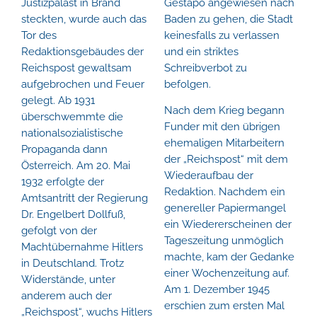
Justizpalast in Brand
Gestapo angewiesen nach
steckten, wurde auch das
Baden zu gehen, die Stadt
Tor des
keinesfalls zu verlassen
Redaktionsgebäudes der
und ein striktes
Reichspost gewaltsam
Schreibverbot zu
aufgebrochen und Feuer
befolgen.
gelegt. Ab 1931
Nach dem Krieg begann
überschwemmte die
Funder mit den übrigen
nationalsozialistische
ehemaligen Mitarbeitern
Propaganda dann
der „Reichspost“ mit dem
Österreich. Am 20. Mai
Wiederaufbau der
1932 erfolgte der
Redaktion. Nachdem ein
Amtsantritt der Regierung
genereller Papiermangel
Dr. Engelbert Dollfuß,
ein Wiedererscheinen der
gefolgt von der
Tageszeitung unmöglich
Machtübernahme Hitlers
machte, kam der Gedanke
in Deutschland. Trotz
einer Wochenzeitung auf.
Widerstände, unter
Am 1. Dezember 1945
anderem auch der
erschien zum ersten Mal
„Reichspost“, wuchs Hitlers