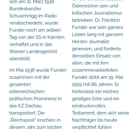
sich am 11. März 1938
Österreicher sein und
Bundeskanzler
kritischen Journalismus
Schuschnigg im Radio
betreiben. Dr. Friedrich
verabschiedete, wurde
Funder war sein ganzes
Funder noch am selben
Leben lang mit ganzem
Tag von der SS in Kärnten
Herzen Journalist
verhaftet und in das
gewesen, und forderte
Wiener Landesgericht
denselben Einsatz von
überstellt.
allen, die mit ihm
Im Mai 1938 wurde Funder
zusammenarbeiteten.
zusammen mit der
Funder stirbt am 19. Mai
gesamten
1959 mit 86 Jahren. Er
österreichischen
hinterlässt ein reiches
politischen Prominenz in
geistiges Erbe und ein
das KZ Dachau
eindrucksvolles
transportiert. Die
Testament, dem sich seine
„Reichspost“ erschien in
Nachfolger bis heute
diesem Jahr zum letzten
verpflichtet fühlen.