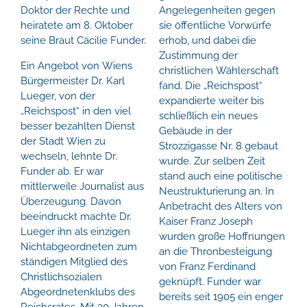
Doktor der Rechte und
Angelegenheiten gegen
heiratete am 8. Oktober
sie öffentliche Vorwürfe
seine Braut Cäcilie Funder.
erhob, und dabei die
Zustimmung der
Ein Angebot von Wiens
christlichen Wählerschaft
Bürgermeister Dr. Karl
fand. Die „Reichspost“
Lueger, von der
expandierte weiter bis
„Reichspost“ in den viel
schließlich ein neues
besser bezahlten Dienst
Gebäude in der
der Stadt Wien zu
Strozzigasse Nr. 8 gebaut
wechseln, lehnte Dr.
wurde. Zur selben Zeit
Funder ab. Er war
stand auch eine politische
mittlerweile Journalist aus
Neustrukturierung an. In
Überzeugung. Davon
Anbetracht des Alters von
beeindruckt machte Dr.
Kaiser Franz Joseph
Lueger ihn als einzigen
wurden große Hoffnungen
Nichtabgeordneten zum
an die Thronbesteigung
ständigen Mitglied des
von Franz Ferdinand
Christlichsozialen
geknüpft. Funder war
Abgeordnetenklubs des
bereits seit 1905 ein enger
Reichsrates. Mit 30 Jahren