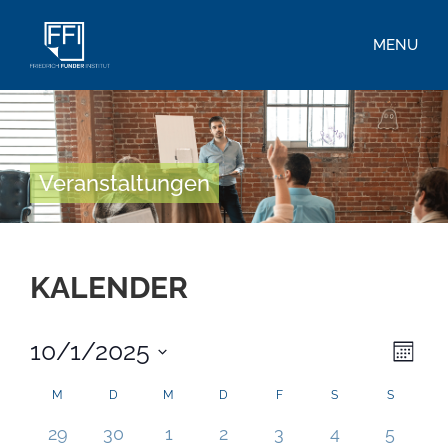
MENU
Veranstaltungen
KALENDER
10/1/2025
Ans
Ver
Monat
Datum
Ans
Nav
wählen.
Kalender
M
D
M
D
F
S
S
Nav
0 Veranstaltungen,
0 Veranstaltungen,
0 Veranstaltungen,
0 Veranstaltungen,
0 Veranstaltungen,
0 Veranstaltu
0 Veran
von
29
30
1
2
3
4
5