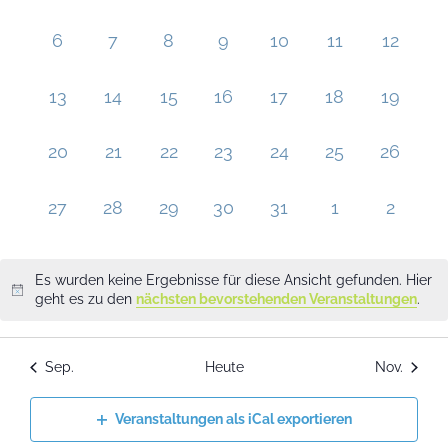
Veranstaltungen
0 Veranstaltungen,
0 Veranstaltungen,
0 Veranstaltungen,
0 Veranstaltungen,
0 Veranstaltungen,
0 Veranstaltu
0 Veran
6
7
8
9
10
11
12
0 Veranstaltungen,
0 Veranstaltungen,
0 Veranstaltungen,
0 Veranstaltungen,
0 Veranstaltungen,
0 Veranstaltun
0 Veran
13
14
15
16
17
18
19
0 Veranstaltungen,
0 Veranstaltungen,
0 Veranstaltungen,
0 Veranstaltungen,
0 Veranstaltungen,
0 Veranstaltun
0 Veran
20
21
22
23
24
25
26
0 Veranstaltungen,
0 Veranstaltungen,
0 Veranstaltungen,
0 Veranstaltungen,
0 Veranstaltungen,
0 Veranstaltu
0 Veran
27
28
29
30
31
1
2
Es wurden keine Ergebnisse für diese Ansicht gefunden. Hier
geht es zu den
nächsten bevorstehenden Veranstaltungen
.
Sep.
Heute
Nov.
Veranstaltungen als iCal exportieren