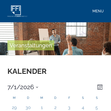
MENU
Veranstaltungen
KALENDER
7/1/2026
Ans
Ver
Monat
Datum
Ans
Nav
wählen.
Kalender
M
D
M
D
F
S
S
Nav
0 Veranstaltungen,
0 Veranstaltungen,
0 Veranstaltungen,
0 Veranstaltungen,
0 Veranstaltungen,
0 Veranstaltu
0 Veran
von
29
30
1
2
3
4
5