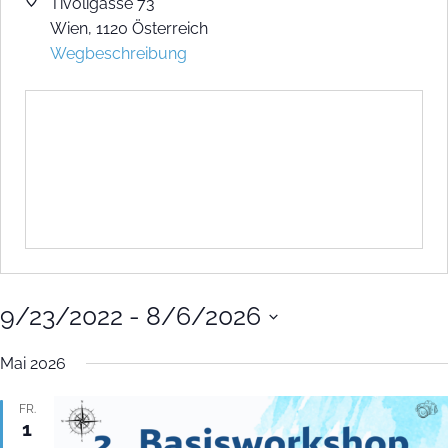
Tivoligasse 73
Wien
,
1120
Österreich
Wegbeschreibung
9/23/2022
 - 
8/6/2026
Datum
wählen.
Mai 2026
FR.
1