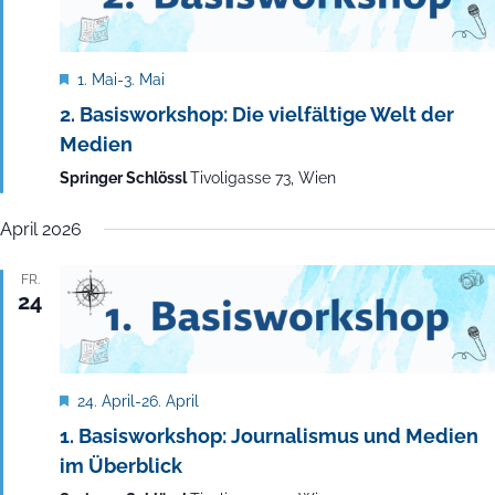
Empfohlen
1. Mai
-
3. Mai
2. Basisworkshop: Die vielfältige Welt der
Medien
Springer Schlössl
Tivoligasse 73, Wien
April 2026
FR.
24
Empfohlen
24. April
-
26. April
1. Basisworkshop: Journalismus und Medien
im Überblick